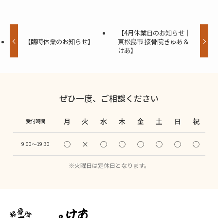
【4月休業日のお知らせ｜
【臨時休業のお知らせ】
東松島市 接骨院きゅあ＆
けあ】
ぜひ一度、ご相談ください
月
火
水
木
金
土
日
祝
受付時間
◯
×
◯
◯
◯
◯
◯
◯
9:00〜19:30
※火曜日は定休日となります。