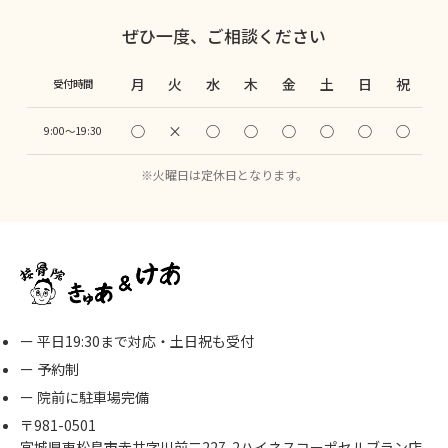
ぜひ一度、ご相談ください
月
火
水
木
金
土
日
祝
受付時間
◯
×
◯
◯
◯
◯
◯
◯
9:00〜19:30
※火曜日は定休日となります。
ー 平日19:30まで対応・土日祝も受付
ー 予約制
ー 院前に駐車場完備
〒981-0501
宮城県東松島市赤井字川前二227-2ハイネスコーポセルブラン店