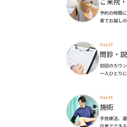
ご来院・
予約の時間に
車でお越しの
Step 03
問診・説
初回のカウン
一人ひとりに
Step 04
施術
手技療法、運
日常でできる